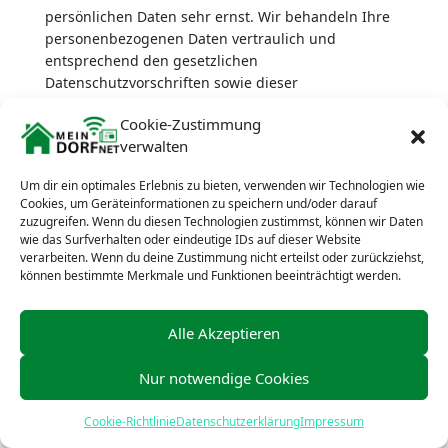
persönlichen Daten sehr ernst. Wir behandeln Ihre
personenbezogenen Daten vertraulich und
entsprechend den gesetzlichen
Datenschutzvorschriften sowie dieser
Datenschutzerklärung.
Cookie-Zustimmung
verwalten
Wenn Sie diese Website benutzen, werden
verschiedene personenbezogene Daten erhoben.
Um dir ein optimales Erlebnis zu bieten, verwenden wir Technologien wie
Personenbezogene Daten sind Daten, mit denen Sie
Cookies, um Geräteinformationen zu speichern und/oder darauf
zuzugreifen. Wenn du diesen Technologien zustimmst, können wir Daten
persönlich identifiziert werden können. Die
wie das Surfverhalten oder eindeutige IDs auf dieser Website
vorliegende Datenschutzerklärung erläutert, welche
verarbeiten. Wenn du deine Zustimmung nicht erteilst oder zurückziehst,
Daten wir erheben und wofür wir sie nutzen. Sie
können bestimmte Merkmale und Funktionen beeinträchtigt werden.
erläutert auch, wie und zu welchem Zweck das
geschieht.
Alle Akzeptieren
Wir weisen darauf hin, dass die Datenübertragung
Nur notwendige Cookies
im Internet (z. B. bei der Kommunikation per E-Mail)
Sicherheitslücken aufweisen kann. Ein lückenloser
Cookie-Richtlinie
Datenschutzerklärung
Impressum
Schutz der Daten vor dem Zugriff durch Dritte ist