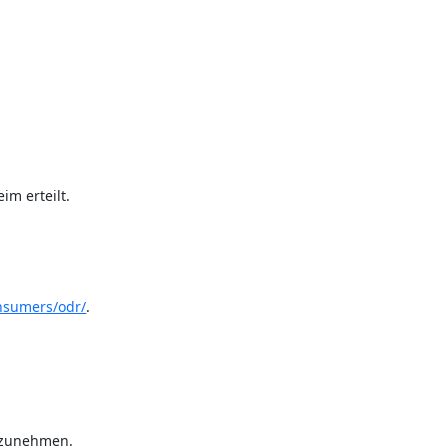
m erteilt.
onsumers/odr/
.
ilzunehmen.